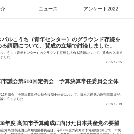
紹介
ニュース
アンケート2022
スパルこうち（青年センター）のグラウンド存続を
める請願について、賛成の立場で討論しました。
パルこうち（青年センター）のグラウンド存続を求める請願について、賛成の立場で
しました。
2025.12.25
知市議会第510回定例会 予算決算常任委員会全体
5年12月議会 予算決算常任委員会後期全体会において、日本共産党の迫哲郎議員が、
討論に立ちました。
2025.12.19
和8年度 高知市予算編成に向けた日本共産党の要望
共産党高知市議団と高知地区委員会は、令和8年度の高知市予算編成に向けて、市民