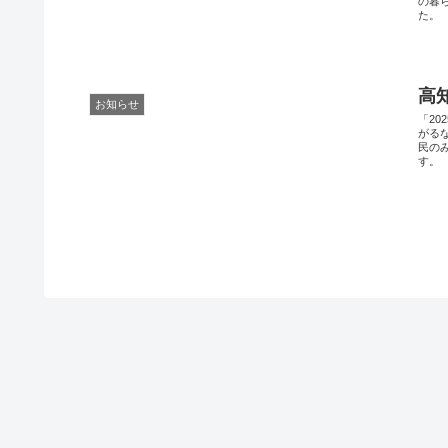
の暮
た。
高
お知らせ
「2
がる
民の
す。