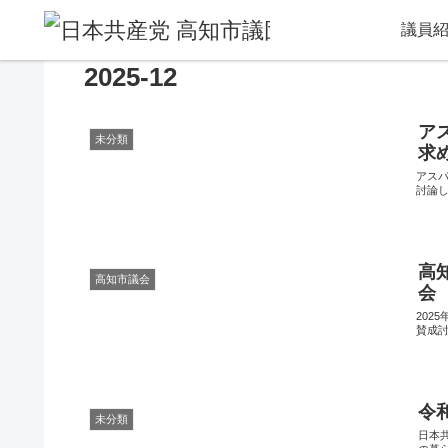
議員
2025-12
ア
未分類
求
アス
討論
高
高知市議会
会
202
賛成
令
未分類
日本