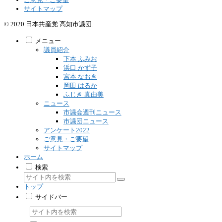
サイトマップ
© 2020 日本共産党 高知市議団.
メニュー
議員紹介
下本 ふみお
浜口 かず子
宮本 なおき
岡田 はるか
ふじき 真由美
ニュース
市議会週刊ニュース
市議団ニュース
アンケート2022
ご意見・ご要望
サイトマップ
ホーム
検索
トップ
サイドバー