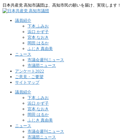
日本共産党 高知市議団は、高知市民の願いを届け、実現します！
議員紹介
下本 ふみお
浜口 かず子
宮本 なおき
岡田 はるか
ふじき 真由美
ニュース
市議会週刊ニュース
市議団ニュース
アンケート2022
ご意見・ご要望
サイトマップ
議員紹介
下本 ふみお
浜口 かず子
宮本 なおき
岡田 はるか
ふじき 真由美
ニュース
市議会週刊ニュース
市議団ニュース